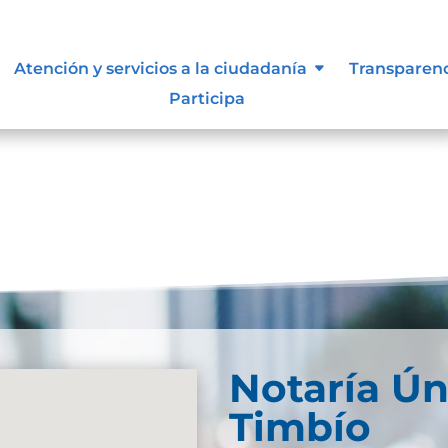
n
Atención y servicios a la ciudadanía
Transparen
Participa
Notaría Ún
Timbío