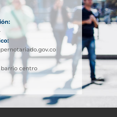
ión:
4
ico:
pernotariado.gov.co
 barrio centro