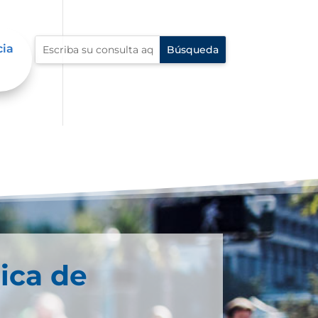
cia
ica de