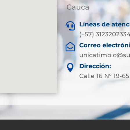
Cauca
Líneas de atenc

(+57) 312320233
Correo electrón

unicatimbio@su
Dirección:

Calle 16 N° 19-65