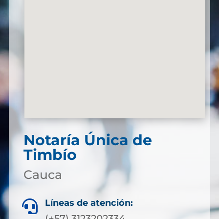
Notaría Única de
Timbío
Cauca
Líneas de atención:

(+57) 3123202334