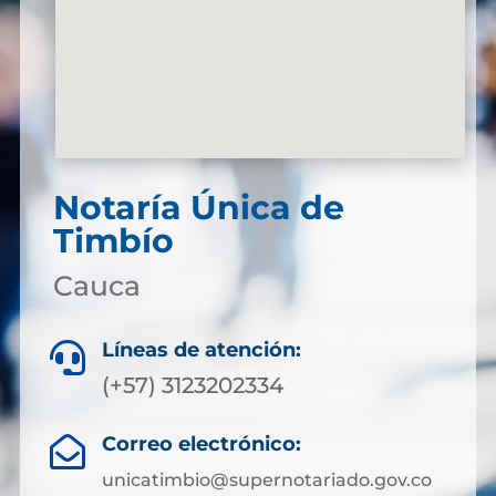
Notaría Única de
Timbío
Cauca
Líneas de atención:

(+57) 3123202334
Correo electrónico:

unicatimbio@supernotariado.gov.co