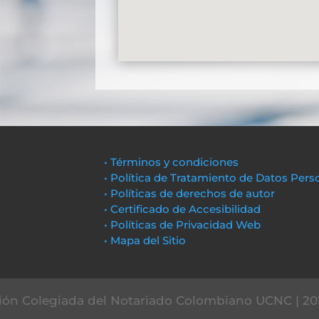
• Términos y condiciones
• Política de Tratamiento de Datos Pers
• Políticas de derechos de autor
• Certificado de Accesibilidad
• Políticas de Privacidad Web
• Mapa del Sitio
ón Colegiada del Notariado Colombiano UCNC | 20