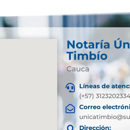
Notaría Ún
Timbío
Cauca
Líneas de atenc

(+57) 312320233
Correo electrón

unicatimbio@su
Dirección:
