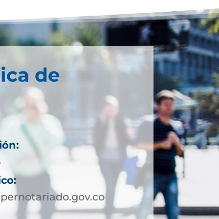
ica de
ión:
4
ico:
pernotariado.gov.co