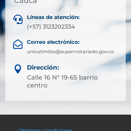
Cauca
Líneas de atención:

(+57) 3123202334
Correo electrónico:

unicatimbio@supernotariado.gov.co
Dirección:

Calle 16 N° 19-65 barrio
centro
• Términos y condiciones