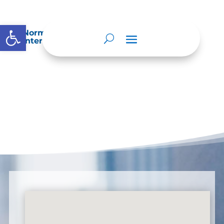
Abrir barra de herramientas
Normatividad especial que les aplique de
interés.