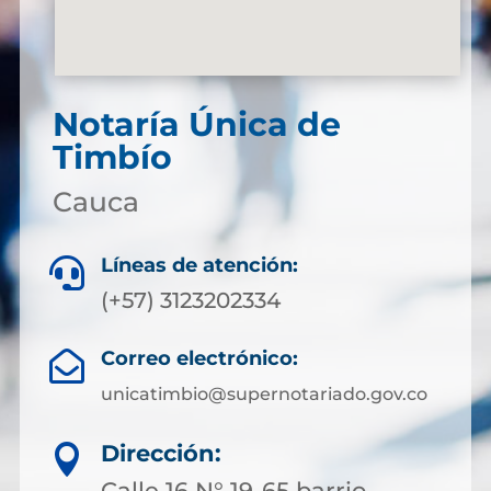
Notaría Única de
Timbío
Cauca
Líneas de atención:

(+57) 3123202334
Correo electrónico:

unicatimbio@supernotariado.gov.co
Dirección:

Calle 16 N° 19-65 barrio