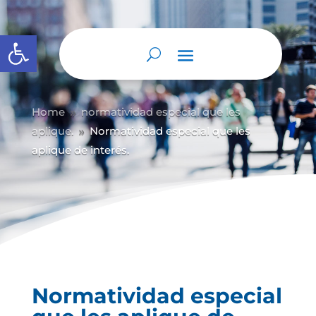
Abrir barra de herramientas
Home
normatividad especial que les
9
aplique.
Normatividad especial que les
9
aplique de interés.
Normatividad especial