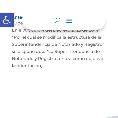
Abrir barra de herramientas
Entes y autoridades que lo vigilan
Superintendencia de Notariado y Registro
En el Artículo 4 del Decreto 2723 de 2014,
“Por el cual se modifica la estructura de la
Superintendencia de Notariado y Registro”
se dispone que: “La Superintendencia de
Notariado y Registro tendrá como objetivo
la orientación,...