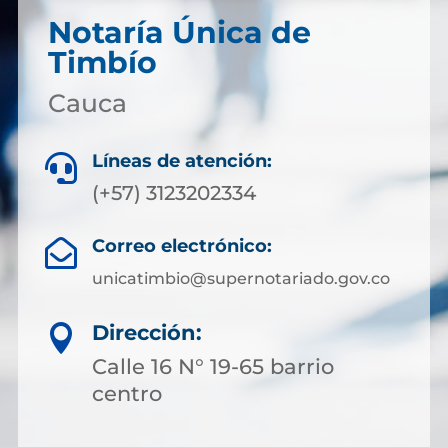
Notaría Única de
Timbío
Cauca
Líneas de atención:

(+57) 3123202334
Correo electrónico:

unicatimbio@supernotariado.gov.co
Dirección:

Calle 16 N° 19-65 barrio
centro