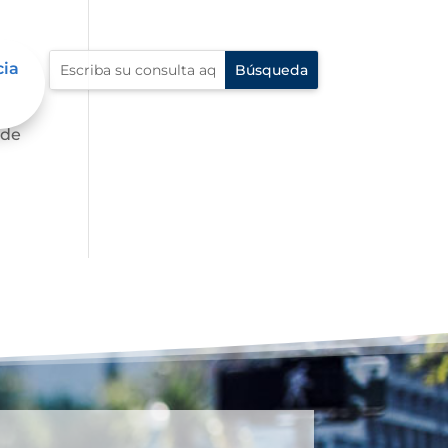
cia
te,
 de