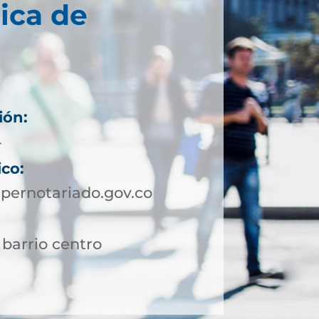
ica de
ión:
4
ico:
pernotariado.gov.co
 barrio centro