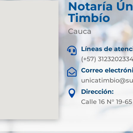
Notaría Ún
Timbío
Cauca
Líneas de atenc

(+57) 312320233
Correo electrón

unicatimbio@su
Dirección:

Calle 16 N° 19-65