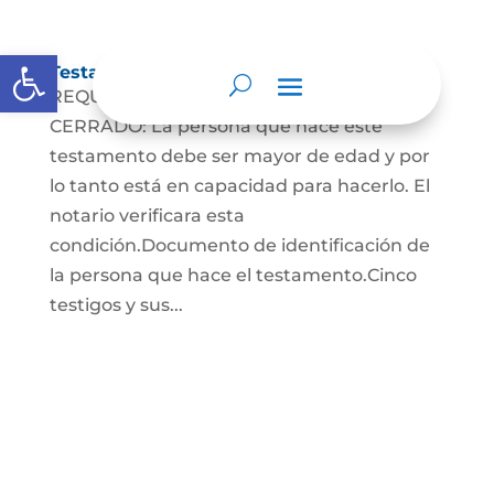
Abrir barra de herramientas
Testamento Cerrado
REQUISITOS PARA EL TESTAMENTO
CERRADO: La persona que hace este
testamento debe ser mayor de edad y por
lo tanto está en capacidad para hacerlo. El
notario verificara esta
condición.Documento de identificación de
la persona que hace el testamento.Cinco
testigos y sus...