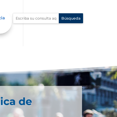
cia
ica de