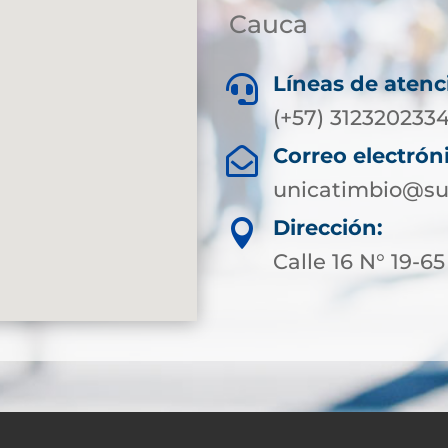
Cauca
Líneas de atenc

(+57) 312320233
Correo electrón

unicatimbio@su
Dirección:

Calle 16 N° 19-65