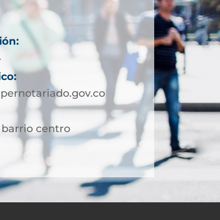
ión:
4
ico:
pernotariado.gov.co
 barrio centro