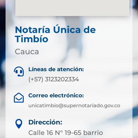
Notaría Única de
Timbío
Cauca
Líneas de atención:

(+57) 3123202334
Correo electrónico:

unicatimbio@supernotariado.gov.co
Dirección:

Calle 16 N° 19-65 barrio