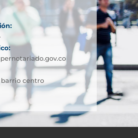
ión:
4
ico:
pernotariado.gov.co
 barrio centro