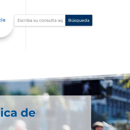
cia
ica de