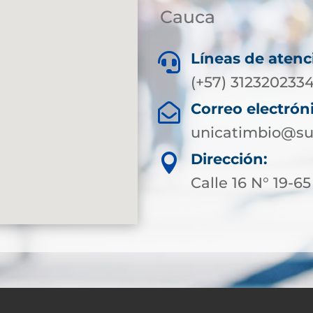
Cauca
Líneas de atenc

(+57) 312320233
Correo electrón

unicatimbio@su
Dirección:

Calle 16 N° 19-65