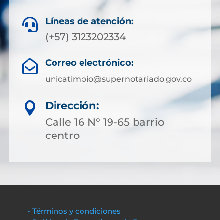
Líneas de atención:

(+57) 3123202334
Correo electrónico:

unicatimbio@supernotariado.gov.co
Dirección:

Calle 16 N° 19-65 barrio
centro
• Términos y condiciones