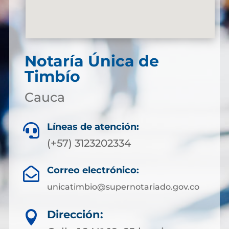
Notaría Única de
Timbío
Cauca
Líneas de atención:

(+57) 3123202334
Correo electrónico:

unicatimbio@supernotariado.gov.co
Dirección:
