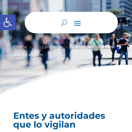
Abrir barra de herramientas
Home
Sin categoría
Entes y autoridades
9
9
que lo vigilan
Entes y autoridades
que lo vigilan