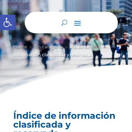
Abrir barra de herramientas
Home
Sin categoría
Índice de
9
9
información clasificada y reservada.
Índice de información
clasificada y