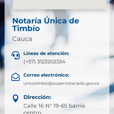
Notaría Única de
Timbío
Cauca
Líneas de atención:

(+57) 3123202334
Correo electrónico:

unicatimbio@supernotariado.gov.co
Dirección:

Calle 16 N° 19-65 barrio
centro