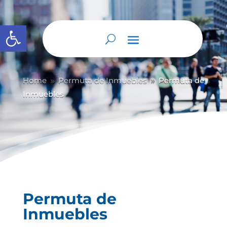
Abrir barra de herramientas
Home
Permuta de Inmuebles
Permuta de
9
9
Inmuebles
Permuta de
Inmuebles